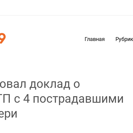
Главная
Рубри
овал доклад о
ТП с 4 пострадавшими
ери