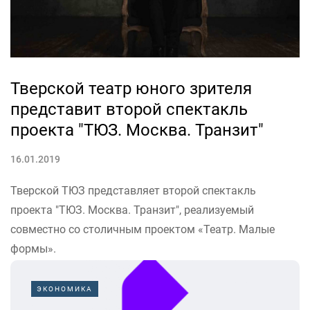
Тверской театр юного зрителя
представит второй спектакль
проекта "ТЮЗ. Москва. Транзит"
16.01.2019
Тверской ТЮЗ представляет второй спектакль
проекта "ТЮЗ. Москва. Транзит", реализуемый
совместно со столичным проектом «Театр. Малые
формы».
15 февраля на сцене Тверского ТЮЗа "Записки
сумасшедшего" - психологический
ЭКОНОМИКА
триллер с элементами иронии по одноименному