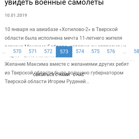
увидеть военные самолеты
10.01.2019
10 января на авиабазе «Хотилово-2» в Тверской
области была исполнена мечта 11-летнего жителя
региона Максима Боброва, которую он отправил на
570
571
572
574
575
576
5
...
573
...
акцию «Ёлка желаний».
Желание Максима вместе с желаниями других ребят
из Тверской области было получено губернатором
СВЯЗАТЬСЯ С НАМИ
О НАС
Тверской области Игорем Руденей...