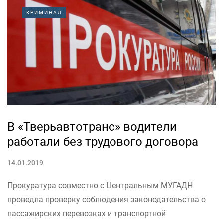
станет ООО «Северо-восточная транспортная
КРИМИНАЛ
компания». 14 января перевозчик представил на
комиссионный осмотр свой подвижной состав – 45
новых автобусов среднего класса марки...
В «Тверьавтотранс» водители
работали без трудового договора
14.01.2019
Прокуратура совместно с Центральным МУГАДН
проведла проверку соблюдения законодательства о
пассажирских перевозках и транспортной