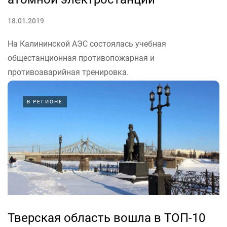
18.01.2019
На Калининской АЭС состоялась учебная
общестанционная противопожарная и
противоаварийная тренировка.
Учения прошли в соответствии с планом основных
мероприятий Главного управления МЧС России по
В РЕГИОНЕ
Тверской области и атомной станции.
Главной целью прошедших учений стала тренировка
готовности оперативного персонала АЭС и личного...
Тверская область вошла в ТОП-10