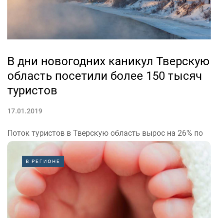
В дни новогодних каникул Тверскую
область посетили более 150 тысяч
туристов
17.01.2019
Поток туристов в Тверскую область вырос на 26% по
сравнению с 2018 годом.
С 30 декабря по 8 января загрузка отелей Тверской
В РЕГИОНЕ
области по сравнению с аналогичным периодом
прошлого года выросла на 12%. По информации
Министерства туризма Тверской области основными...