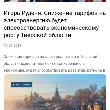
Игорь Руденя: Снижение тарифов на
электроэнергию будет
способствовать экономическому
росту Тверской области
17.01.2019
Снижение тарифов на электроэнергию в Тверской
области позволит повысить конкуренцию в
экономике, будет способствовать развитию региона в
целом.
Об этом губернатор Игорь Руденя заявил в ходе
В РЕГИОНЕ
общения с журналистами по итогам заседании
областного правительства 15 января.
«Наша задача – сделать...