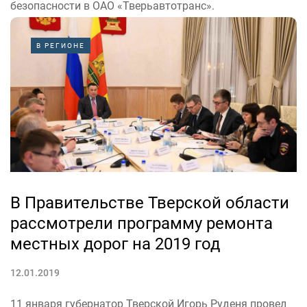
безопасности в ОАО «Тверьавтотранс».
Во время проверки выяснилось, что семь водителей
автобусов работали в ОАО «Тверьавтотранс» в
В РЕГИОНЕ
отсутствие трудового договора или договора об
оказании услуг.
«Кроме...
В Правительстве Тверской области
рассмотрели программу ремонта
местных дорог на 2019 год
12.01.2019
11 января губернатор Тверской Игорь Руденя провел