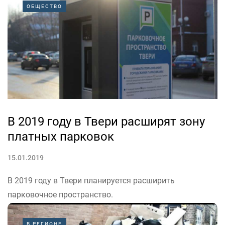
К участию приглашаются региональные журналисты и
ОБЩЕСТВО
блогеры, пишущие о новых технологиях,
инновационных разработках и трендах в ИТ-сфере.
Кира Кирюхина, директор...
В 2019 году в Твери расширят зону
платных парковок
15.01.2019
В 2019 году в Твери планируется расширить
парковочное пространство.
Изменения вступят в силу не раньше 1 июня. Новая
парковка будет включать часть территорий в центре
В РЕГИОНЕ