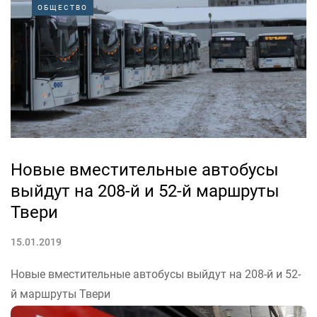
Об установлении единого тарифа сообщил губернатор
ОБЩЕСТВО
Игорь Руденя на заседании регионального
Правительства 15 января.
«С 1 января текущего года в Тверской...
Новые вместительные автобусы
выйдут на 208-й и 52-й маршруты
Твери
15.01.2019
Новые вместительные автобусы выйдут на 208-й и 52-
й маршруты Твери
Новым перевозчиком маршрутов №208 и №52 в Твери