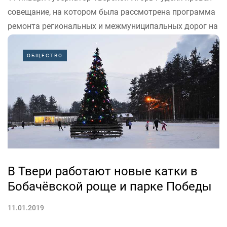
совещание, на котором была рассмотрена программа
ремонта региональных и межмуниципальных дорог на
2019 год.
С 2019 года в регионе начинается реализация
ОБЩЕСТВО
национального проекта «Безопасные и качественные
дороги», поэтому при проведении работ на
дорожных...
В Твери работают новые катки в
Бобачёвской роще и парке Победы
11.01.2019