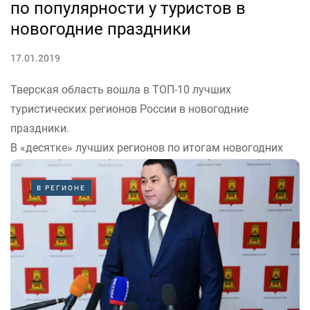
по популярности у туристов в
новогодние праздники
17.01.2019
Тверская область вошла в ТОП-10 лучших
туристических регионов России в новогодние
праздники.
В «десятке» лучших регионов по итогам новогодних
праздников-2019 оказалась Тверская область. Об
этом сообщается на сайте аналитического агентства
В РЕГИОНЕ
«ТурСтат».
По данным ресурса, в первой декаде января по
стране...