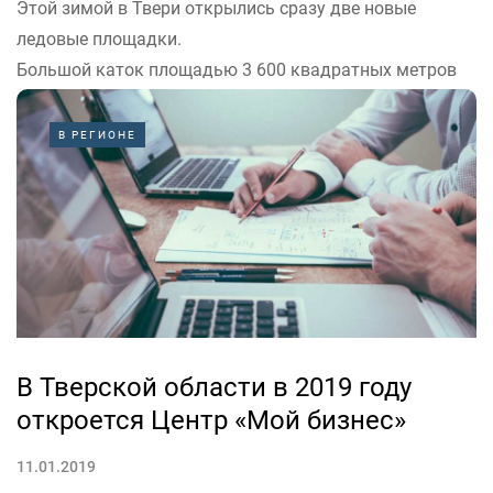
Этой зимой в Твери открылись сразу две новые
ледовые площадки.
Большой каток площадью 3 600 квадратных метров
работает в Бобачёвской роще, со стороны
микрорайона «Чайка». Здесь есть прокат коньков и
В РЕГИОНЕ
тёплая раздевалка. Каток украшен новогодней елью и
иллюминацией, играет музыка.
...
В Тверской области в 2019 году
откроется Центр «Мой бизнес»
11.01.2019