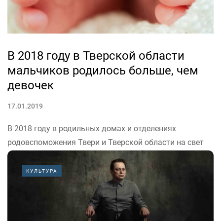
В 2018 году в Тверской области
мальчиков родилось больше, чем
девочек
17.01.2019
В 2018 году в родильных домах и отделениях
родовспоможения Твери и Тверской области на свет
появилось 11595 детей.
Мальчиков родилось больше – 6009. Девочек –
КУЛЬТУРА
5586. Более 8000 малышей родилось в Твери. Лидером
по числу новорожденных стал областной клинический
перинатальный...