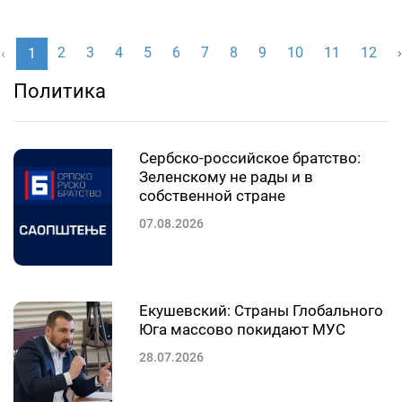
2
3
4
5
6
7
8
9
10
11
12
›
‹
1
Политика
Сербско-российское братство:
Зеленскому не рады и в
собственной стране
07.08.2026
Екушевский: Страны Глобального
Юга массово покидают МУС
28.07.2026